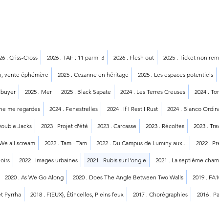
26 . Criss-Cross
2026 . TAF : 11 parmi 3
2026 . Flesh out
2025 . Ticket non re
on, vente éphémère
2025 . Cezanne en héritage
2025 . Les espaces potentiels
 buyer
2025 . Mer
2025 . Black Sapate
2024 . Les Terres Creuses
2024 . To
 ne me regardes
2024 . Fenestrelles
2024 . If I Rest I Rust
2024 . Bianco Ordin
Double Jacks
2023 . Projet d'été
2023 . Carcasse
2023 . Récoltes
2023 . Tr
 We all scream
2022 . Tam - Tam
2022 . Du Campus de Luminy aux...
2022 . P
oirs
2022 . Images urbaines
2021 . Rubis sur l'ongle
2021 . La septième cha
2020 . As We Go Along
2020 . Does The Angle Between Two Walls
2019 . FA
et Pyrrha
2018 . F(EUX), Étincelles, Pleins feux
2017 . Chorégraphies
2016 . P