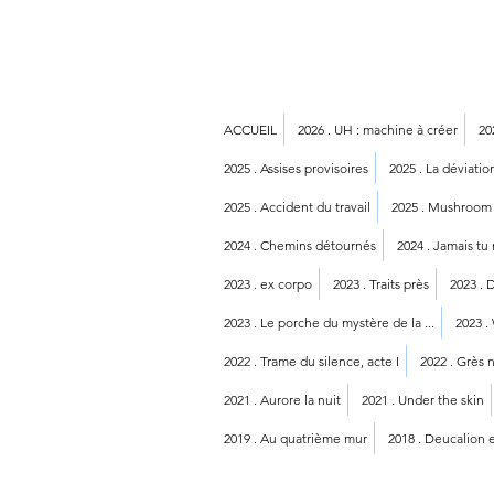
ACCUEIL
2026 . UH : machine à créer
20
2025 . Assises provisoires
2025 . La déviati
2025 . Accident du travail
2025 . Mushroom
2024 . Chemins détournés
2024 . Jamais tu
2023 . ex corpo
2023 . Traits près
2023 . 
2023 . Le porche du mystère de la ...
2023 .
2022 . Trame du silence, acte I
2022 . Grès n
2021 . Aurore la nuit
2021 . Under the skin
2019 . Au quatrième mur
2018 . Deucalion 