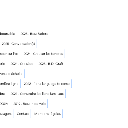
mboursable
2025 . Best Before
2025 . Conversation(s)
mber sur l'os
2024 . Creuser les tendres
ario
2024 . Croisées
2023 . B.D. Graft
averse d'échelle
remière ligne
2022 . For a language to come
mbre
2021 . Construire les liens familiaux
1000IA
2019 . Besoin de vélo
assagers
Contact
Mentions légales