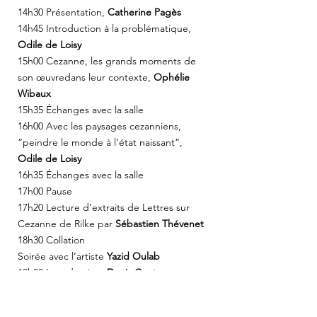
14h30 Présentation,
Catherine Pagès
14h45 Introduction à la problématique,
Odile de Loisy
15h00 Cezanne, les grands moments de
son œuvredans leur contexte,
Ophélie
Wibaux
15h35 Échanges avec la salle
16h00 Avec les paysages cezanniens,
“peindre le monde à l’état naissant”,
Odile de Loisy
16h35 Échanges avec la salle
17h00 Pause
17h20 Lecture d’extraits de Lettres sur
Cezanne de Rilke par
Sébastien Thévenet
18h30 Collation
Soirée avec l’artiste
Yazid Oulab
19h30 Introduction,
Denis Coutagne
20h00 La parole à
Yazid Oulab
21h30 Fin