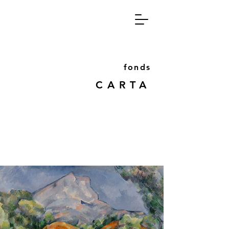
fon
ds
CA
RT
A