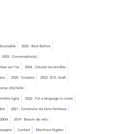
mboursable
2025 . Best Before
2025 . Conversation(s)
mber sur l'os
2024 . Creuser les tendres
ario
2024 . Croisées
2023 . B.D. Graft
averse d'échelle
remière ligne
2022 . For a language to come
mbre
2021 . Construire les liens familiaux
1000IA
2019 . Besoin de vélo
assagers
Contact
Mentions légales