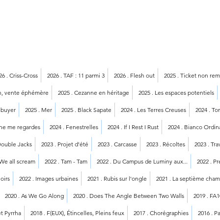
26 . Criss-Cross
2026 . TAF : 11 parmi 3
2026 . Flesh out
2025 . Ticket non re
on, vente éphémère
2025 . Cezanne en héritage
2025 . Les espaces potentiels
 buyer
2025 . Mer
2025 . Black Sapate
2024 . Les Terres Creuses
2024 . To
 ne me regardes
2024 . Fenestrelles
2024 . If I Rest I Rust
2024 . Bianco Ordin
Double Jacks
2023 . Projet d'été
2023 . Carcasse
2023 . Récoltes
2023 . Tr
 We all scream
2022 . Tam - Tam
2022 . Du Campus de Luminy aux...
2022 . P
oirs
2022 . Images urbaines
2021 . Rubis sur l'ongle
2021 . La septième cha
2020 . As We Go Along
2020 . Does The Angle Between Two Walls
2019 . FA
et Pyrrha
2018 . F(EUX), Étincelles, Pleins feux
2017 . Chorégraphies
2016 . P