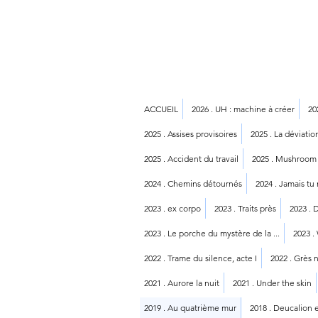
ACCUEIL
2026 . UH : machine à créer
20
2025 . Assises provisoires
2025 . La déviati
2025 . Accident du travail
2025 . Mushroom
2024 . Chemins détournés
2024 . Jamais tu
2023 . ex corpo
2023 . Traits près
2023 . 
2023 . Le porche du mystère de la ...
2023 .
2022 . Trame du silence, acte I
2022 . Grès n
2021 . Aurore la nuit
2021 . Under the skin
2019 . Au quatrième mur
2018 . Deucalion 