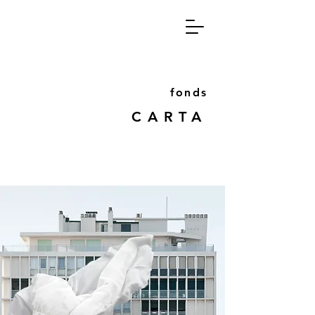
fon
ds
CA
RT
A