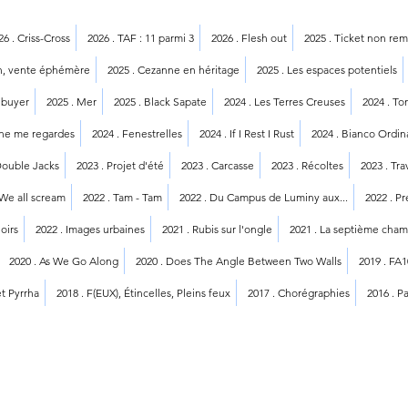
26 . Criss-Cross
2026 . TAF : 11 parmi 3
2026 . Flesh out
2025 . Ticket non re
on, vente éphémère
2025 . Cezanne en héritage
2025 . Les espaces potentiels
 buyer
2025 . Mer
2025 . Black Sapate
2024 . Les Terres Creuses
2024 . To
 ne me regardes
2024 . Fenestrelles
2024 . If I Rest I Rust
2024 . Bianco Ordin
Double Jacks
2023 . Projet d'été
2023 . Carcasse
2023 . Récoltes
2023 . Tr
 We all scream
2022 . Tam - Tam
2022 . Du Campus de Luminy aux...
2022 . P
oirs
2022 . Images urbaines
2021 . Rubis sur l'ongle
2021 . La septième cha
2020 . As We Go Along
2020 . Does The Angle Between Two Walls
2019 . FA
et Pyrrha
2018 . F(EUX), Étincelles, Pleins feux
2017 . Chorégraphies
2016 . P