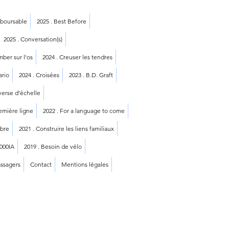
mboursable
2025 . Best Before
2025 . Conversation(s)
mber sur l'os
2024 . Creuser les tendres
ario
2024 . Croisées
2023 . B.D. Graft
averse d'échelle
remière ligne
2022 . For a language to come
mbre
2021 . Construire les liens familiaux
1000IA
2019 . Besoin de vélo
assagers
Contact
Mentions légales