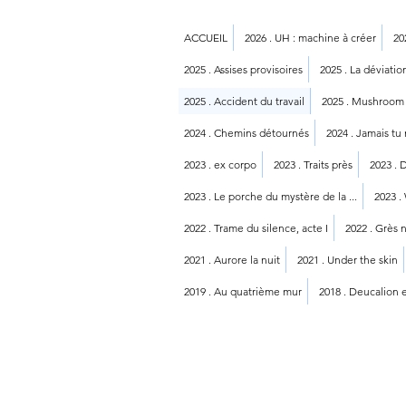
ACCUEIL
2026 . UH : machine à créer
20
2025 . Assises provisoires
2025 . La déviati
2025 . Accident du travail
2025 . Mushroom
2024 . Chemins détournés
2024 . Jamais tu
2023 . ex corpo
2023 . Traits près
2023 . 
2023 . Le porche du mystère de la ...
2023 .
2022 . Trame du silence, acte I
2022 . Grès n
2021 . Aurore la nuit
2021 . Under the skin
2019 . Au quatrième mur
2018 . Deucalion 